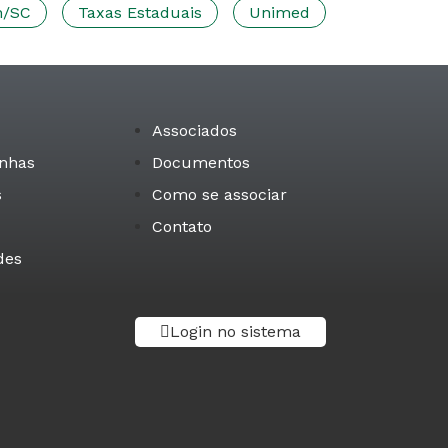
n/SC
Taxas Estaduais
Unimed
Associados
nhas
Documentos
s
Como se associar
Contato
des
Login no sistema