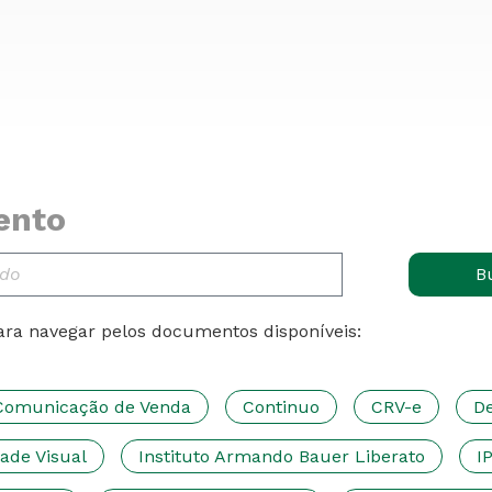
ento
B
ara navegar pelos documentos disponíveis:
Comunicação de Venda
Continuo
CRV-e
D
dade Visual
Instituto Armando Bauer Liberato
I