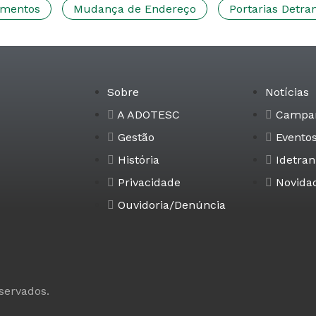
imentos
Mudança de Endereço
Portarias Detra
Sobre
Notícias
A ADOTESC
Campa
Gestão
Evento
História
Idetran
Privacidade
Novida
Ouvidoria/Denúncia
eservados.