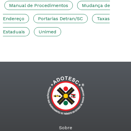
Manual de Procedimentos
Mudança de
Endereço
Portarias Detran/SC
Taxas
Estaduais
Unimed
Sobre