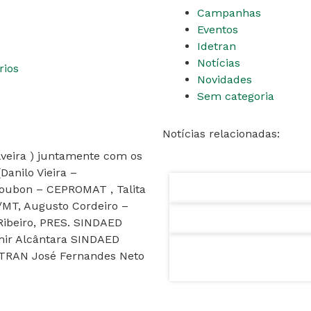
Campanhas
Eventos
Idetran
Notícias
ios
Novidades
Sem categoria
Notícias relacionadas:
lveira ) juntamente com os
nilo Vieira –
oubon – CEPROMAT , Talita
MT, Augusto Cordeiro –
beiro, PRES. SINDAED
mir Alcântara SINDAED
DITRAN José Fernandes Neto