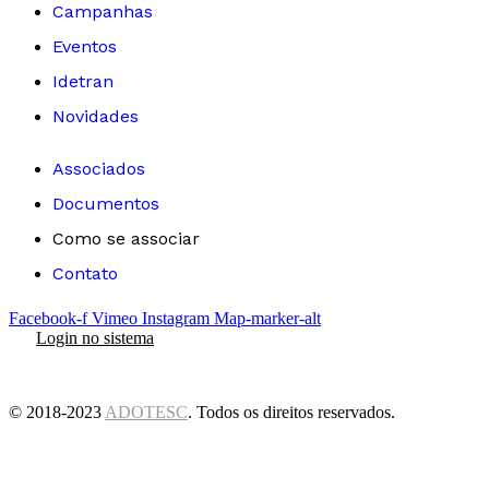
Campanhas
Eventos
Idetran
Novidades
Associados
Documentos
Como se associar
Contato
Facebook-f
Vimeo
Instagram
Map-marker-alt
Login no sistema
© 2018-2023
ADOTESC
. Todos os direitos reservados.