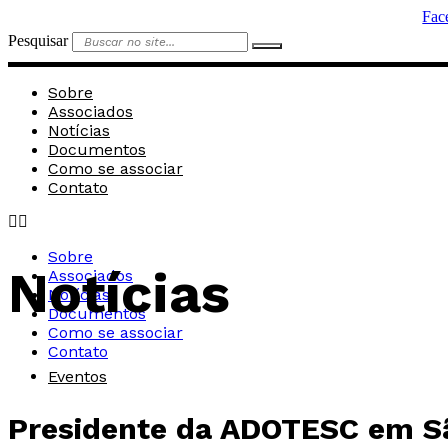
Ir
Fac
para
Pesquisar
o
conteúdo
Sobre
Associados
Notícias
Documentos
Como se associar
Contato
Sobre
Notícias
Associados
Notícias
Documentos
Como se associar
Contato
Eventos
Presidente da ADOTESC em Sã