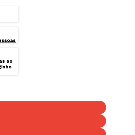
essoas
as ao
ginho