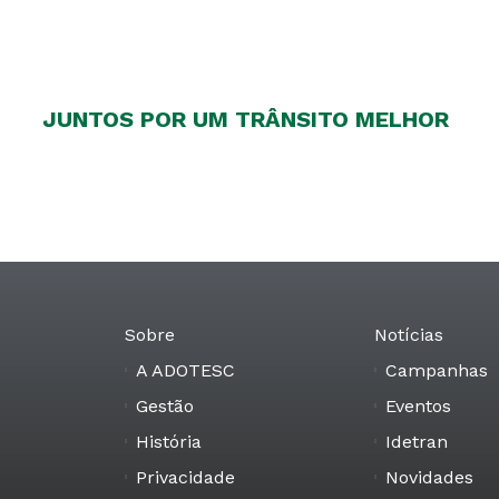
JUNTOS POR UM TRÂNSITO MELHOR
ente Jorge e seu amigo Pedrinho. Participe da nossa inici
trânsito mais seguro.
Sobre
Notícias
A ADOTESC
Campanhas
Gestão
Eventos
História
Idetran
Privacidade
Novidades