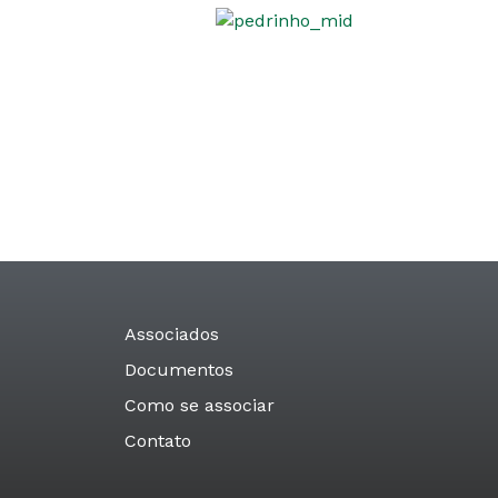
ativa por um
Associados
Documentos
Como se associar
Contato